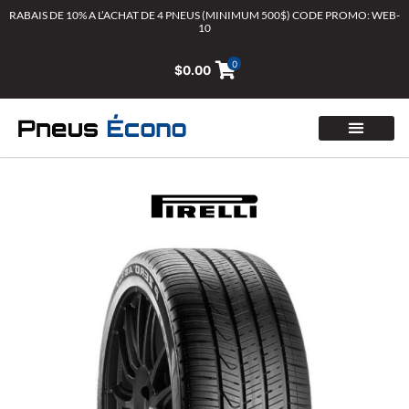
Aller
RABAIS DE 10% A L’ACHAT DE 4 PNEUS (MINIMUM 500$) CODE PROMO: WEB-
10
au
contenu
0
$
0.00