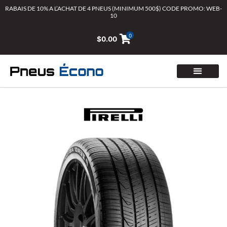
Aller
RABAIS DE 10% A L’ACHAT DE 4 PNEUS (MINIMUM 500$) CODE PROMO: WEB-
10
au
contenu
0
$
0.00