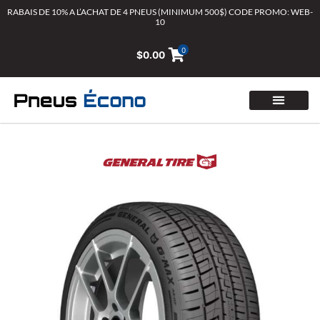
Aller
RABAIS DE 10% A L’ACHAT DE 4 PNEUS (MINIMUM 500$) CODE PROMO: WEB-
10
au
contenu
0
$
0.00