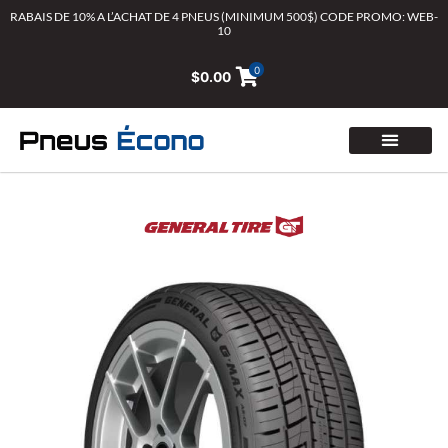
Aller
RABAIS DE 10% A L’ACHAT DE 4 PNEUS (MINIMUM 500$) CODE PROMO: WEB-
10
au
contenu
0
$
0.00