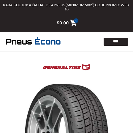
Aller
RABAIS DE 10% A L’ACHAT DE 4 PNEUS (MINIMUM 500$) CODE PROMO: WEB-
10
au
contenu
0
$
0.00