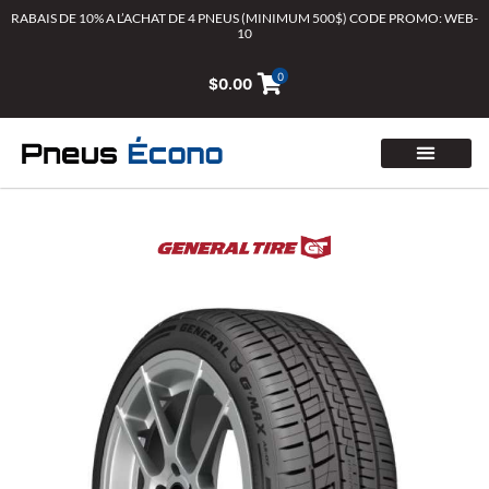
Aller
RABAIS DE 10% A L’ACHAT DE 4 PNEUS (MINIMUM 500$) CODE PROMO: WEB-
10
au
contenu
0
$
0.00