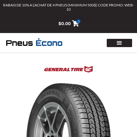
Aller
RABAIS DE 10% A L’ACHAT DE 4 PNEUS (MINIMUM 500$) CODE PROMO: WEB-
10
au
contenu
0
$
0.00