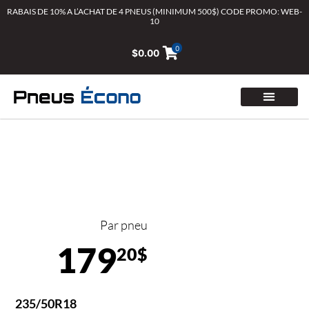
Aller
RABAIS DE 10% A L’ACHAT DE 4 PNEUS (MINIMUM 500$) CODE PROMO: WEB-
10
au
contenu
0
$
0.00
Par pneu
179
20$
235/50R18