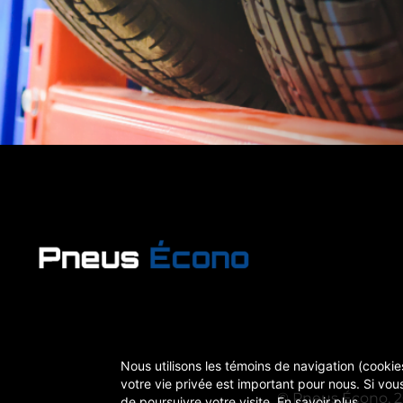
Nous utilisons les témoins de navigation (cookies
votre vie privée est important pour nous. Si vous
© Pneus Écono, 20
de poursuivre votre visite.
En savoir plus