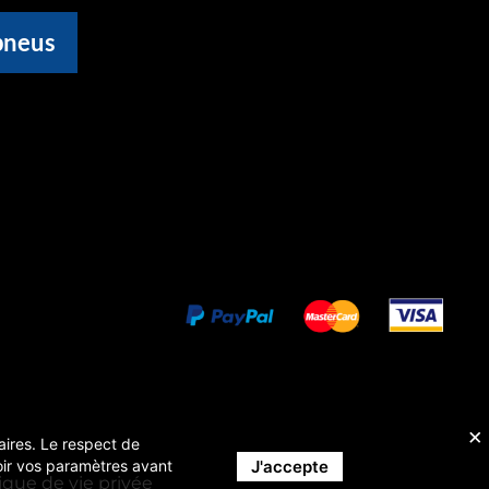
pneus
taires. Le respect de
J'accepte
evoir vos paramètres avant
tique de vie privée