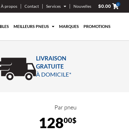
0
$
0.00
À propos
Contact
Services
Nouvelles
BLES
MEILLEURS PNEUS
MARQUES
PROMOTIONS
LIVRAISON
GRATUITE
À DOMICILE*
Par pneu
128
00$