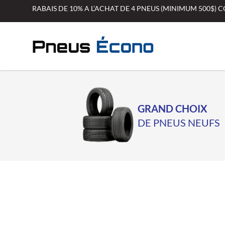
Aller
RABAIS DE 10% A L’ACHAT DE 4 PNEUS (MINIMUM 500$)
au
contenu
GRAND CHOIX
DE PNEUS NEUFS