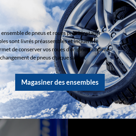
ensemble de pneus et roues prêt à installer
s sont livrés préassemblés et incluent le
rmet de conserver vos roues d’origine en bonne
le changement de pneus chaque saison.
Magasiner des ensembles