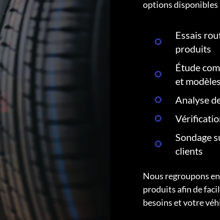
options disponibles 
Essais rout
produits
Étude comp
et modèle
Analyse de
Vérificati
Sondage su
clients
Nous regroupons ens
produits afin de faci
besoins et votre véh