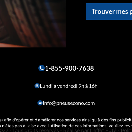
Trouver mes 
1-855-900-7638
Lundi à vendredi 9h à 16h
info@pneusecono.com
) afin d'opérer et d’améliorer nos services ainsi qu'à des fins publici
 n'êtes pas à l'aise avec l'utilisation de ces informations, veuillez r
22 - Tous droits réservés - Réalisé par
L'effet Futé
-
Poli