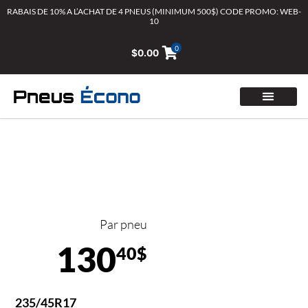
Aller
RABAIS DE 10% A L’ACHAT DE 4 PNEUS (MINIMUM 500$) CODE PROMO: WEB-
10
au
contenu
0
$
0.00
Par pneu
130
40$
235/45R17