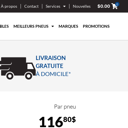
0
$
0.00
À propos
Contact
Services
Nouvelles
BLES
MEILLEURS PNEUS
MARQUES
PROMOTIONS
LIVRAISON
GRATUITE
À DOMICILE*
Par pneu
116
80$