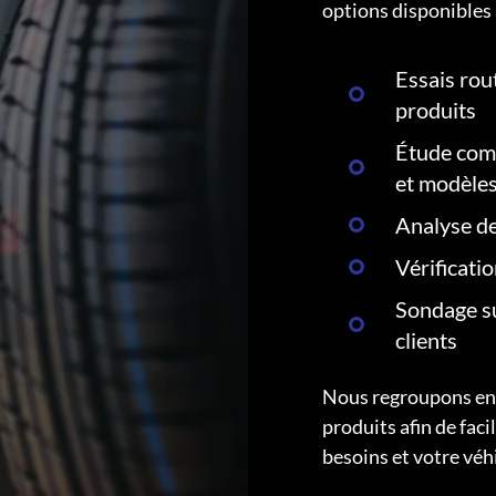
options disponibles 
Essais rout
produits
Étude comp
et modèle
Analyse de
Vérificati
Sondage su
clients
Nous regroupons ens
produits afin de faci
besoins et votre véh