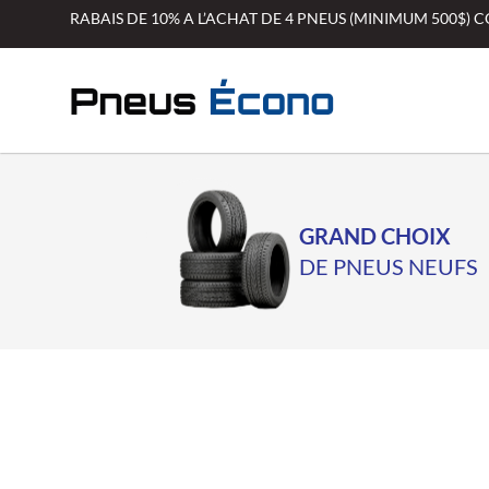
Aller
RABAIS DE 10% A L’ACHAT DE 4 PNEUS (MINIMUM 500$)
au
contenu
GRAND CHOIX
DE PNEUS NEUFS