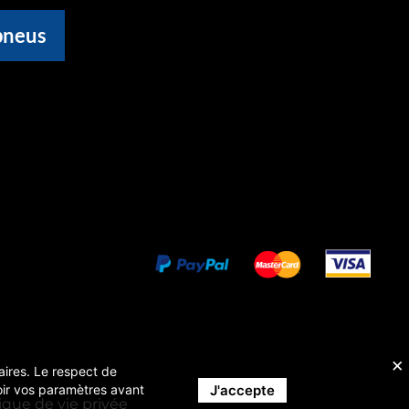
pneus
taires. Le respect de
J'accepte
evoir vos paramètres avant
tique de vie privée