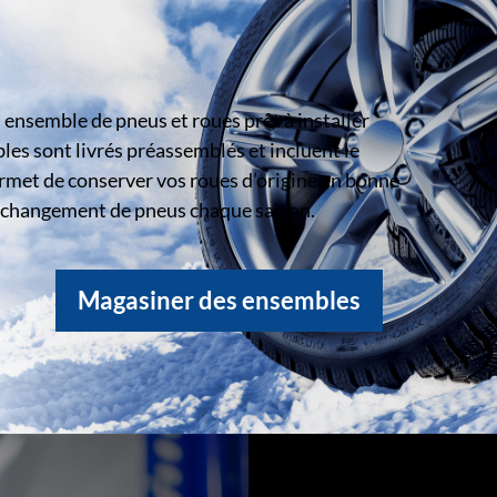
ensemble de pneus et roues prêt à installer
s sont livrés préassemblés et incluent le
rmet de conserver vos roues d’origine en bonne
le changement de pneus chaque saison.
Magasiner des ensembles