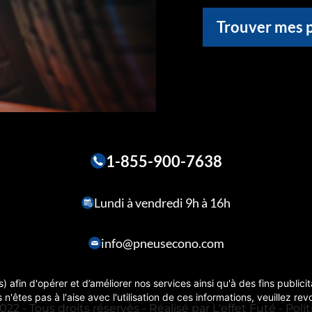
Trouver mes 
1-855-900-7638
Lundi à vendredi 9h à 16h
info@pneusecono.com
) afin d'opérer et d’améliorer nos services ainsi qu'à des fins publici
 n'êtes pas à l'aise avec l'utilisation de ces informations, veuillez r
22 - Tous droits réservés - Réalisé par
L'effet Futé
-
Poli