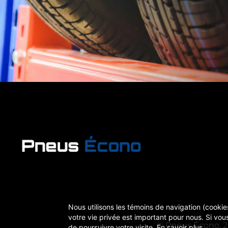
Nous utilisons les témoins de navigation (cookies
votre vie privée est important pour nous. Si vous
© Pneus Écono, 20
de poursuivre votre visite.
En savoir plus