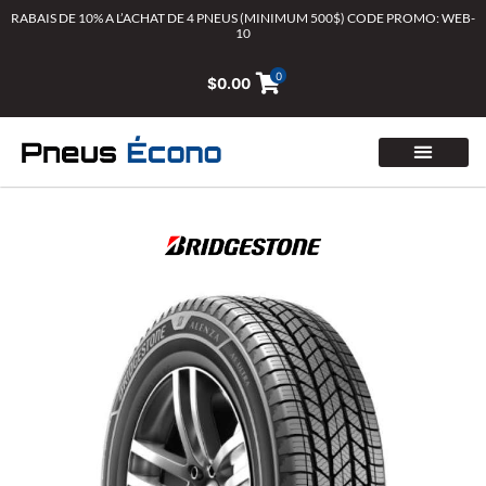
Aller
RABAIS DE 10% A L’ACHAT DE 4 PNEUS (MINIMUM 500$) CODE PROMO: WEB-
10
au
contenu
0
$
0.00