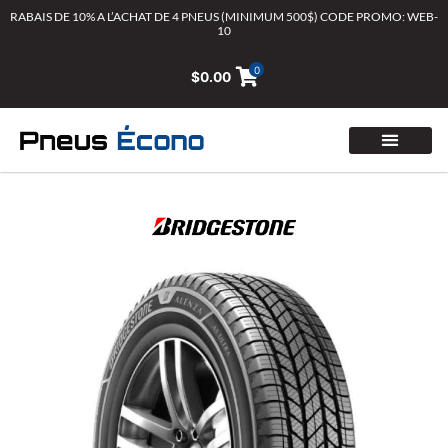
Aller
RABAIS DE 10% A L’ACHAT DE 4 PNEUS (MINIMUM 500$) CODE PROMO: WEB-
10
au
contenu
0
$
0.00