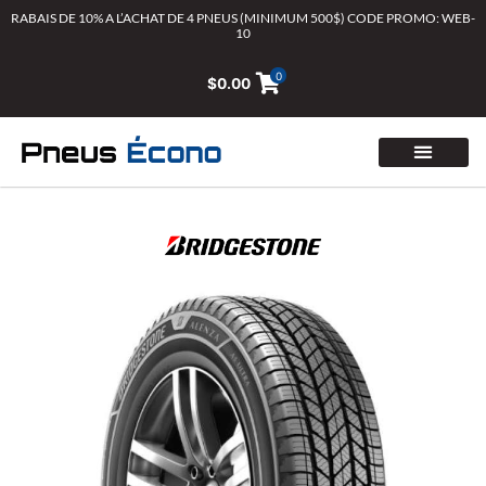
Aller
RABAIS DE 10% A L’ACHAT DE 4 PNEUS (MINIMUM 500$) CODE PROMO: WEB-
10
au
contenu
0
$
0.00