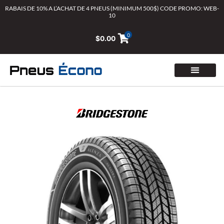
Aller
RABAIS DE 10% A L’ACHAT DE 4 PNEUS (MINIMUM 500$) CODE PROMO: WEB-
10
au
contenu
0
$
0.00