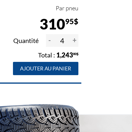
Par pneu
310
95$
-
+
Quantité
1,243
80$
AJOUTER AU PANIER