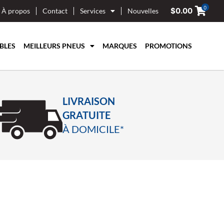
0
$
0.00
À propos
Contact
Services
Nouvelles
BLES
MEILLEURS PNEUS
MARQUES
PROMOTIONS
LIVRAISON
GRATUITE
À DOMICILE*