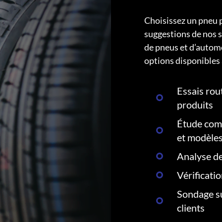
Choisissez un pneu 
suggestions de nos s
de pneus et d’autom
options disponibles 
Essais rout
produits
Étude comp
et modèle
Analyse de
Vérificati
Sondage su
clients