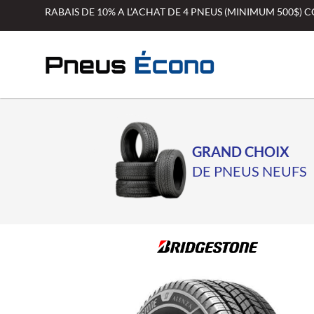
Aller
RABAIS DE 10% A L’ACHAT DE 4 PNEUS (MINIMUM 500$)
au
contenu
GRAND CHOIX
DE PNEUS NEUFS