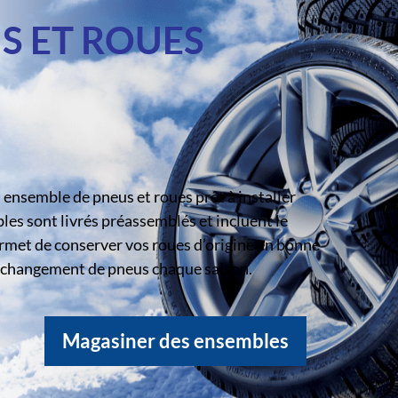
S ET ROUES
ensemble de pneus et roues prêt à installer
s sont livrés préassemblés et incluent le
rmet de conserver vos roues d’origine en bonne
le changement de pneus chaque saison.
Magasiner des ensembles