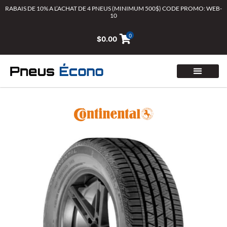
Aller
RABAIS DE 10% A L’ACHAT DE 4 PNEUS (MINIMUM 500$) CODE PROMO: WEB-
10
au
contenu
0
$
0.00