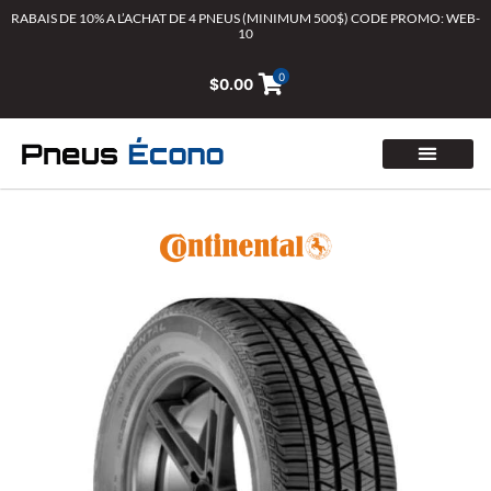
Aller
RABAIS DE 10% A L’ACHAT DE 4 PNEUS (MINIMUM 500$) CODE PROMO: WEB-
10
au
contenu
0
$
0.00