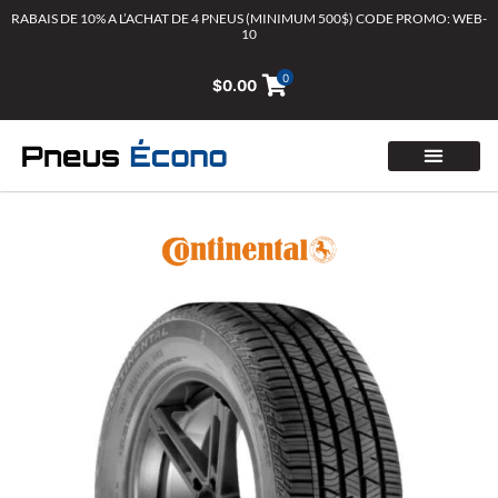
Aller
RABAIS DE 10% A L’ACHAT DE 4 PNEUS (MINIMUM 500$) CODE PROMO: WEB-
10
au
contenu
0
$
0.00