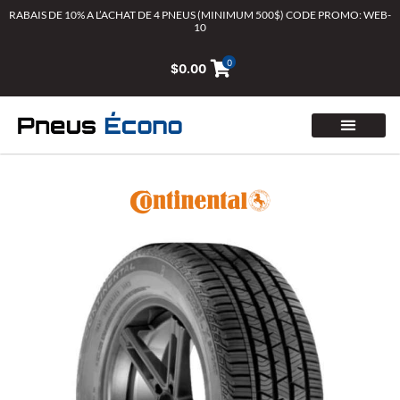
Aller
RABAIS DE 10% A L’ACHAT DE 4 PNEUS (MINIMUM 500$) CODE PROMO: WEB-
10
au
contenu
0
$
0.00