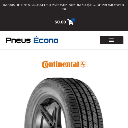
Aller
RABAIS DE 10% A L’ACHAT DE 4 PNEUS (MINIMUM 500$) CODE PROMO: WEB-
10
au
contenu
0
$
0.00