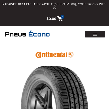
Aller
RABAIS DE 10% A L’ACHAT DE 4 PNEUS (MINIMUM 500$) CODE PROMO: WEB-
10
au
contenu
0
$
0.00