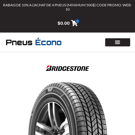
Aller
RABAIS DE 10% A L’ACHAT DE 4 PNEUS (MINIMUM 500$) CODE PROMO: WEB-
10
au
contenu
0
$
0.00