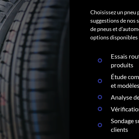
Choisissez un pneu 
suggestions de nos s
de pneus et d’autom
options disponibles 
Essais rout
produits
Étude comp
et modèle
Analyse de
Vérificati
Sondage su
clients