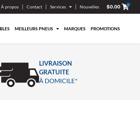
0
$
0.00
À propos
Contact
Services
Nouvelles
BLES
MEILLEURS PNEUS
MARQUES
PROMOTIONS
LIVRAISON
GRATUITE
À DOMICILE*