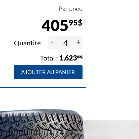
Par pneu
405
95$
-
+
Quantité
1,623
80$
AJOUTER AU PANIER