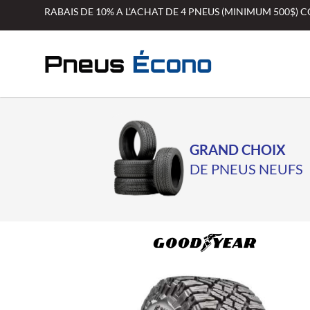
Aller
RABAIS DE 10% A L’ACHAT DE 4 PNEUS (MINIMUM 500$)
au
contenu
GRAND CHOIX
DE PNEUS NEUFS