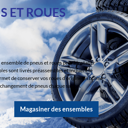
S ET ROUES
ensemble de pneus et roues prêt à installer
s sont livrés préassemblés et incluent le
rmet de conserver vos roues d’origine en bonne
le changement de pneus chaque saison.
Magasiner des ensembles