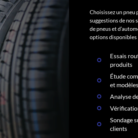
Choisissez un pneu 
suggestions de nos s
de pneus et d’autom
options disponibles 
Essais rout
produits
Étude comp
et modèle
Analyse de
Vérificati
Sondage su
clients