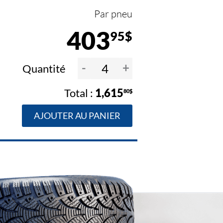
Par pneu
403
95$
-
+
Quantité
1,615
80$
AJOUTER AU PANIER