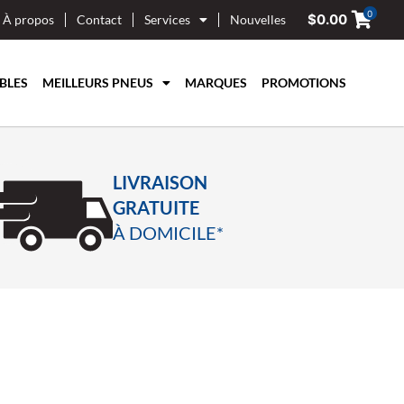
0
$
0.00
À propos
Contact
Services
Nouvelles
BLES
MEILLEURS PNEUS
MARQUES
PROMOTIONS
LIVRAISON
GRATUITE
À DOMICILE*