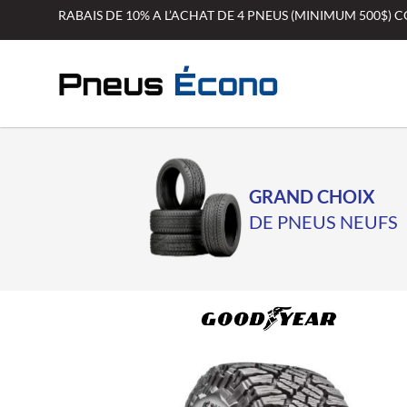
Aller
RABAIS DE 10% A L’ACHAT DE 4 PNEUS (MINIMUM 500$)
au
contenu
GRAND CHOIX
DE PNEUS NEUFS