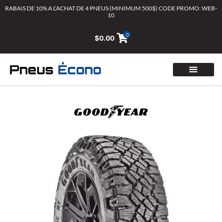
Aller
RABAIS DE 10% A L’ACHAT DE 4 PNEUS (MINIMUM 500$) CODE PROMO: WEB-
10
au
contenu
0
$
0.00