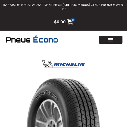
Aller
RABAIS DE 10% A L’ACHAT DE 4 PNEUS (MINIMUM 500$) CODE PROMO: WEB-
10
au
contenu
0
$
0.00