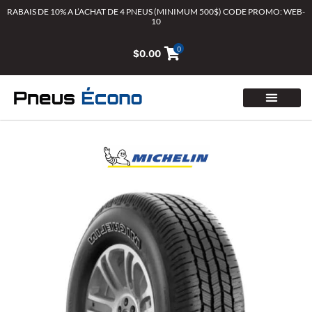
Aller
RABAIS DE 10% A L’ACHAT DE 4 PNEUS (MINIMUM 500$) CODE PROMO: WEB-
10
au
contenu
0
$
0.00