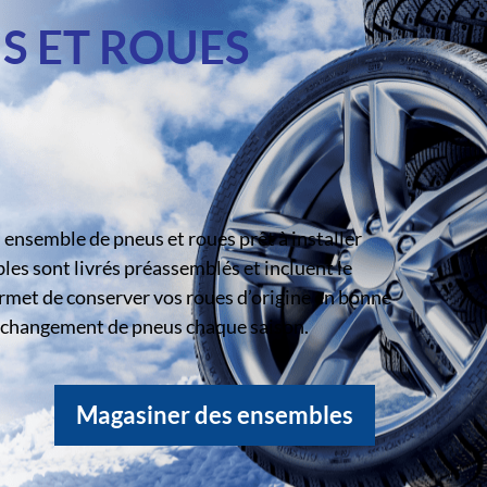
S ET ROUES
ensemble de pneus et roues prêt à installer
s sont livrés préassemblés et incluent le
rmet de conserver vos roues d’origine en bonne
le changement de pneus chaque saison.
Magasiner des ensembles