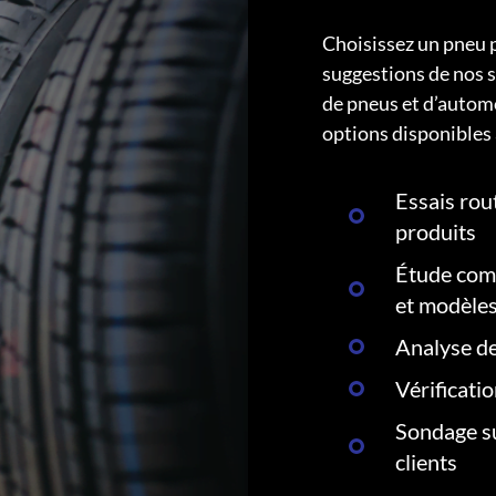
Choisissez un pneu 
suggestions de nos s
de pneus et d’autom
options disponibles 
Essais rout
produits
Étude comp
et modèle
Analyse de
Vérificati
Sondage su
clients