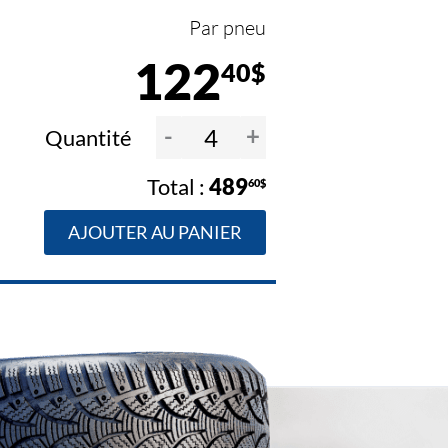
Par pneu
122
40$
-
+
Quantité
489
60$
AJOUTER AU PANIER