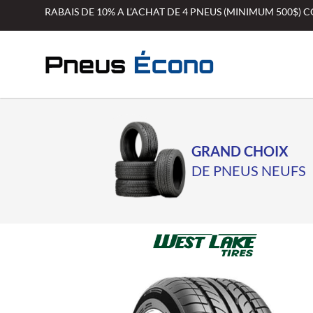
Aller
RABAIS DE 10% A L’ACHAT DE 4 PNEUS (MINIMUM 500$)
au
contenu
GRAND CHOIX
DE PNEUS NEUFS