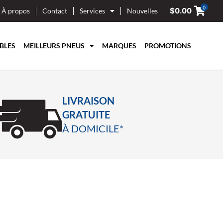
0
$
0.00
À propos
Contact
Services
Nouvelles
BLES
MEILLEURS PNEUS
MARQUES
PROMOTIONS
LIVRAISON
GRATUITE
À DOMICILE*