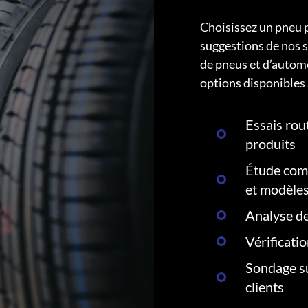
Choisissez un pneu 
suggestions de nos s
de pneus et d’autom
options disponibles 
Essais rout
produits
Étude comp
et modèle
Analyse de
Vérificati
Sondage su
clients