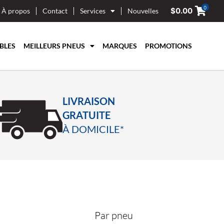
0
$
0.00
À propos
Contact
Services
Nouvelles
BLES
MEILLEURS PNEUS
MARQUES
PROMOTIONS
LIVRAISON
GRATUITE
À DOMICILE*
Par pneu