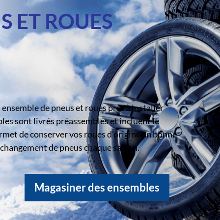
S ET ROUES
ensemble de pneus et roues prêt à installer
s sont livrés préassemblés et incluent le
rmet de conserver vos roues d’origine en bonne
le changement de pneus chaque saison.
Magasiner des ensembles