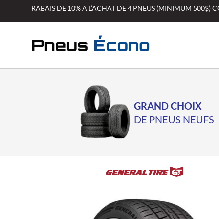
Aller
RABAIS DE 10% A L’ACHAT DE 4 PNEUS (MINIMUM 500$)
au
contenu
GRAND CHOIX
DE PNEUS NEUFS