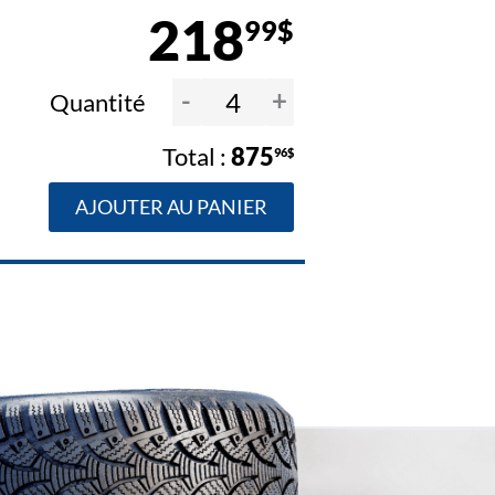
218
99$
-
+
Quantité
875
96$
AJOUTER AU PANIER