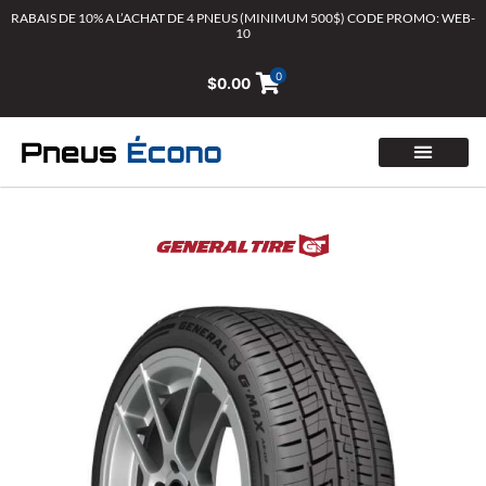
Aller
RABAIS DE 10% A L’ACHAT DE 4 PNEUS (MINIMUM 500$) CODE PROMO: WEB-
10
au
contenu
0
$
0.00