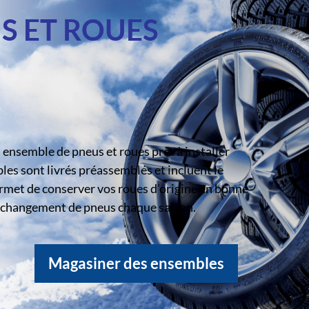
S ET ROUES
ensemble de pneus et roues prêt à installer
s sont livrés préassemblés et incluent le
rmet de conserver vos roues d’origine en bonne
le changement de pneus chaque saison.
Magasiner des ensembles