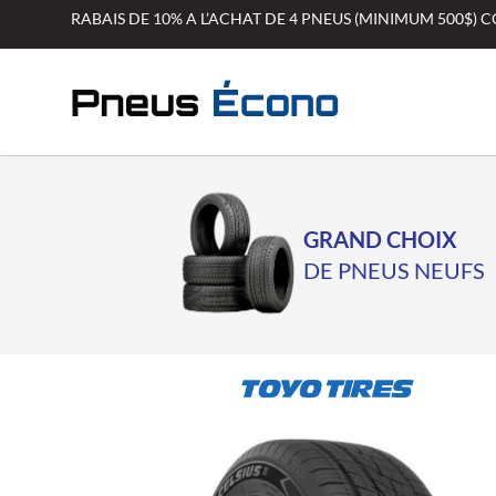
Aller
RABAIS DE 10% A L’ACHAT DE 4 PNEUS (MINIMUM 500$)
au
contenu
GRAND CHOIX
DE PNEUS NEUFS