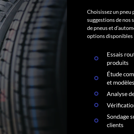
Choisissez un pneu 
suggestions de nos s
de pneus et d’autom
options disponibles 
Essais rout
produits
Étude comp
et modèle
Analyse de
Vérificati
Sondage su
clients