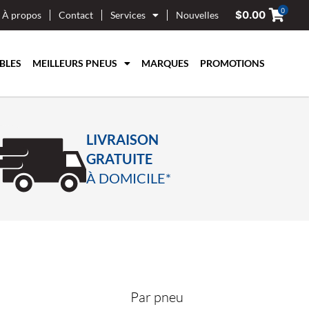
0
$
0.00
À propos
Contact
Services
Nouvelles
BLES
MEILLEURS PNEUS
MARQUES
PROMOTIONS
LIVRAISON
GRATUITE
À DOMICILE*
Par pneu