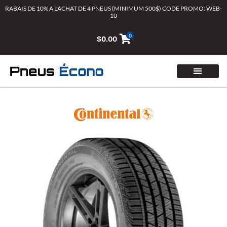
Aller
RABAIS DE 10% A L’ACHAT DE 4 PNEUS (MINIMUM 500$) CODE PROMO: WEB-
10
au
contenu
0
$
0.00