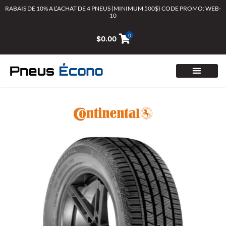
Aller
RABAIS DE 10% A L’ACHAT DE 4 PNEUS (MINIMUM 500$) CODE PROMO: WEB-
10
au
contenu
0
$
0.00