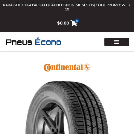
Aller
RABAIS DE 10% A L’ACHAT DE 4 PNEUS (MINIMUM 500$) CODE PROMO: WEB-
10
au
contenu
0
$
0.00