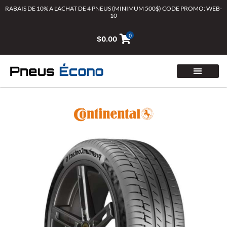
Aller
RABAIS DE 10% A L’ACHAT DE 4 PNEUS (MINIMUM 500$) CODE PROMO: WEB-
10
au
contenu
0
$
0.00