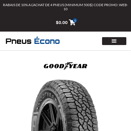
Aller
RABAIS DE 10% A L’ACHAT DE 4 PNEUS (MINIMUM 500$) CODE PROMO: WEB-
10
au
contenu
0
$
0.00