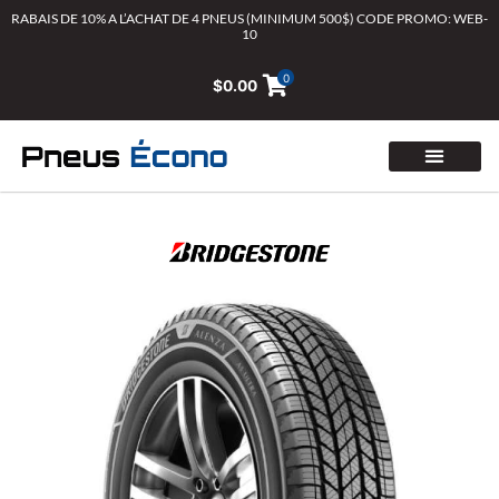
Aller
RABAIS DE 10% A L’ACHAT DE 4 PNEUS (MINIMUM 500$) CODE PROMO: WEB-
10
au
contenu
0
$
0.00