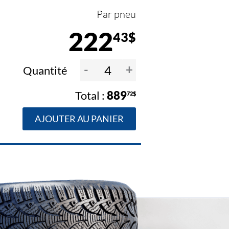
Par pneu
222
43$
-
+
Quantité
889
72$
AJOUTER AU PANIER