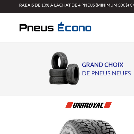
Aller
RABAIS DE 10% A L’ACHAT DE 4 PNEUS (MINIMUM 500$)
au
contenu
GRAND CHOIX
DE PNEUS NEUFS