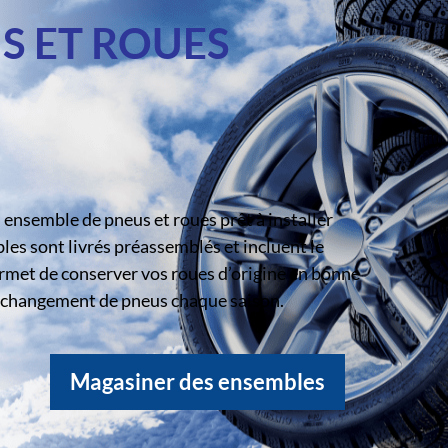
S ET ROUES
ensemble de pneus et roues prêt à installer
s sont livrés préassemblés et incluent le
rmet de conserver vos roues d’origine en bonne
le changement de pneus chaque saison.
Magasiner des ensembles