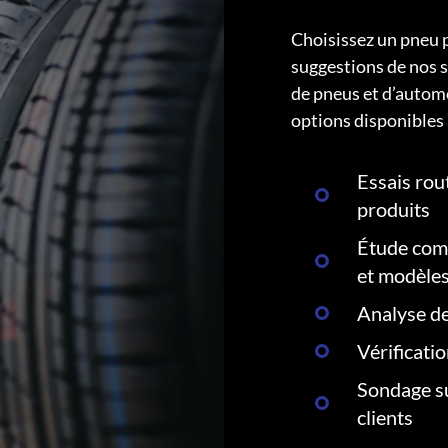
Choisissez un pneu 
suggestions de nos s
de pneus et d’autom
options disponibles 
Essais rout
produits
Étude comp
et modèle
Analyse de
Vérificati
Sondage su
clients