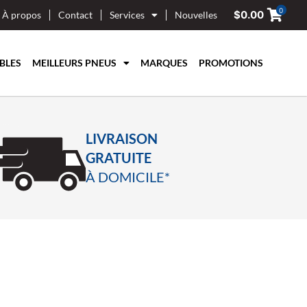
0
$
0.00
À propos
Contact
Services
Nouvelles
BLES
MEILLEURS PNEUS
MARQUES
PROMOTIONS
LIVRAISON
GRATUITE
À DOMICILE*