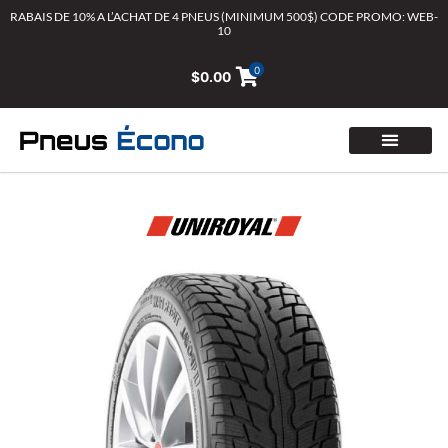
Aller
RABAIS DE 10% A L’ACHAT DE 4 PNEUS (MINIMUM 500$) CODE PROMO: WEB-
10
au
contenu
0
$
0.00