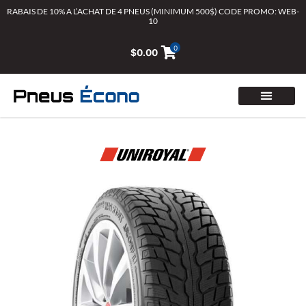
Aller
RABAIS DE 10% A L’ACHAT DE 4 PNEUS (MINIMUM 500$) CODE PROMO: WEB-
10
au
contenu
0
$
0.00