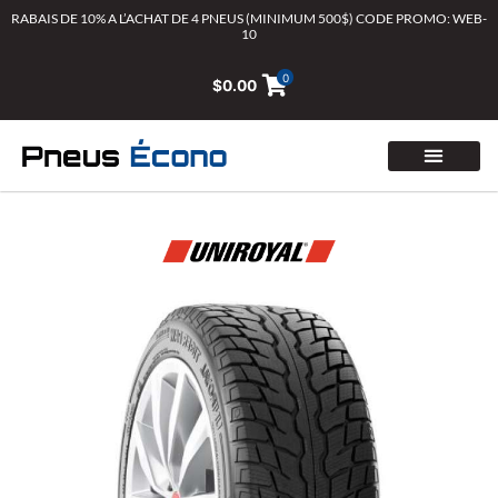
Aller
RABAIS DE 10% A L’ACHAT DE 4 PNEUS (MINIMUM 500$) CODE PROMO: WEB-
10
au
contenu
0
$
0.00