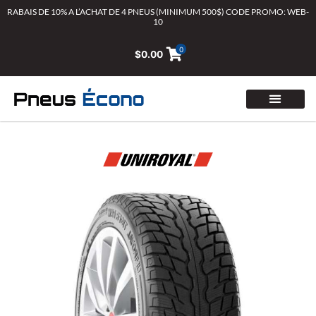
Aller
RABAIS DE 10% A L’ACHAT DE 4 PNEUS (MINIMUM 500$) CODE PROMO: WEB-
10
au
contenu
0
$
0.00