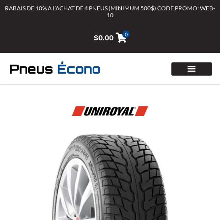
Aller
RABAIS DE 10% A L’ACHAT DE 4 PNEUS (MINIMUM 500$) CODE PROMO: WEB-
10
au
contenu
0
$
0.00