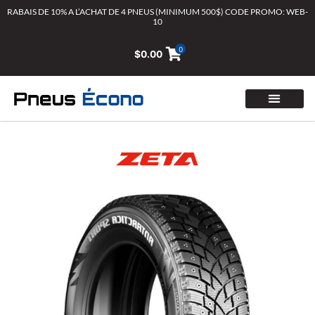
Aller
RABAIS DE 10% A L’ACHAT DE 4 PNEUS (MINIMUM 500$) CODE PROMO: WEB-
10
au
contenu
0
$
0.00