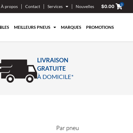
0
$
0.00
À propos
Contact
Services
Nouvelles
BLES
MEILLEURS PNEUS
MARQUES
PROMOTIONS
LIVRAISON
GRATUITE
À DOMICILE*
Par pneu