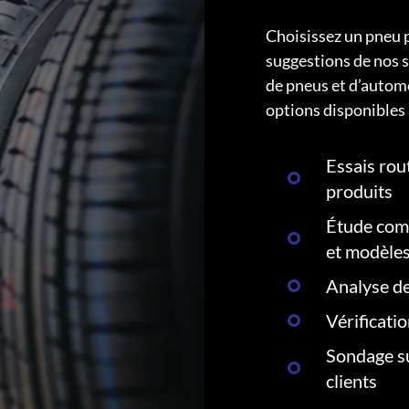
Choisissez un pneu 
suggestions de nos s
de pneus et d’autom
options disponibles 
Essais rout
produits
Étude comp
et modèle
Analyse de
Vérificati
Sondage su
clients