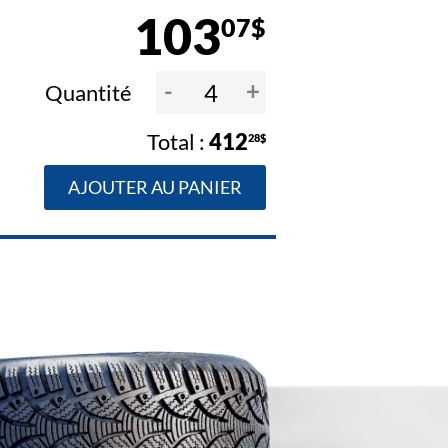
103
07$
-
+
Quantité
412
28$
AJOUTER AU PANIER