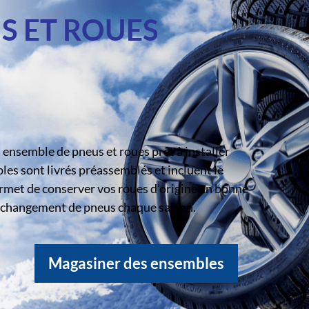
S ET ROUES
ensemble de pneus et roues prêt à installer
s sont livrés préassemblés et incluent le
rmet de conserver vos roues d’origine en bonne
le changement de pneus chaque saison.
Magasiner des ensembles