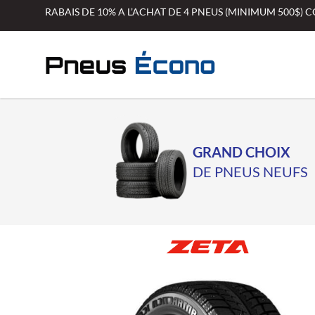
Aller
RABAIS DE 10% A L’ACHAT DE 4 PNEUS (MINIMUM 500$)
au
contenu
GRAND CHOIX
DE PNEUS NEUFS