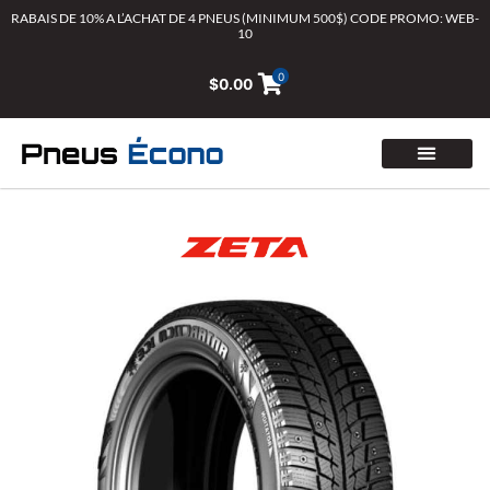
Aller
RABAIS DE 10% A L’ACHAT DE 4 PNEUS (MINIMUM 500$) CODE PROMO: WEB-
10
au
contenu
0
$
0.00