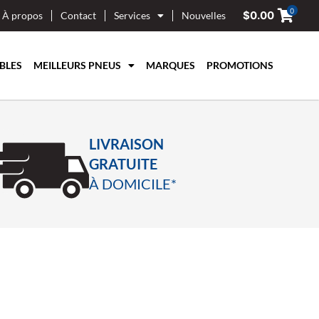
0
$
0.00
À propos
Contact
Services
Nouvelles
BLES
MEILLEURS PNEUS
MARQUES
PROMOTIONS
LIVRAISON
GRATUITE
À DOMICILE*