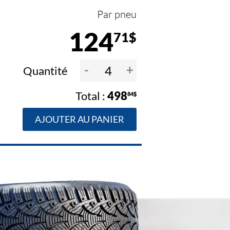
Par pneu
124
71$
-
+
Quantité
498
84$
AJOUTER AU PANIER