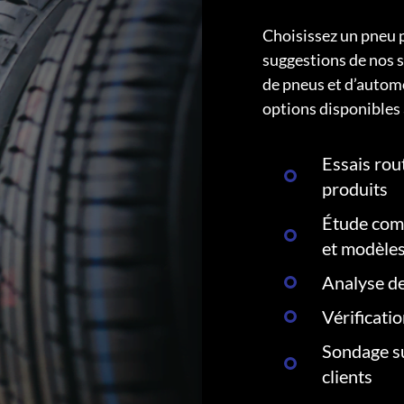
Choisissez un pneu 
suggestions de nos s
de pneus et d’autom
options disponibles 
Essais rout
produits
Étude comp
et modèle
Analyse de
Vérificati
Sondage su
clients