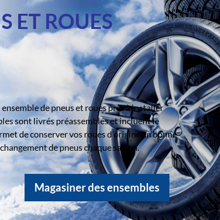
S ET ROUES
ensemble de pneus et roues prêt à installer
s sont livrés préassemblés et incluent le
rmet de conserver vos roues d’origine en bonne
le changement de pneus chaque saison.
Magasiner des ensembles