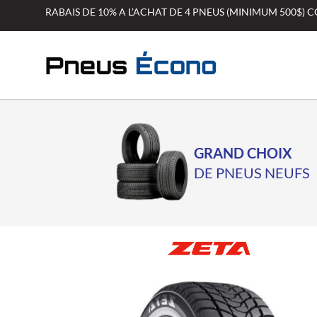
Aller
RABAIS DE 10% A L’ACHAT DE 4 PNEUS (MINIMUM 500$)
au
contenu
GRAND CHOIX
DE PNEUS NEUFS