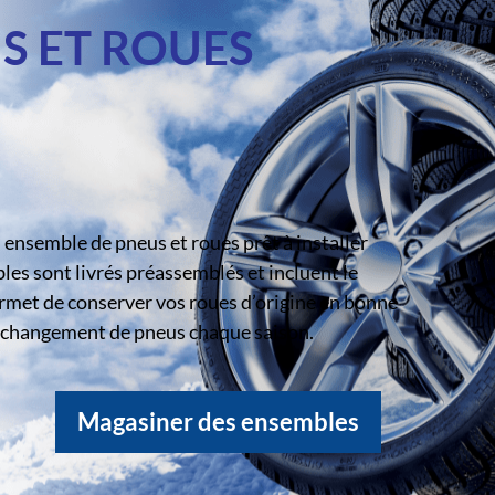
S ET ROUES
ensemble de pneus et roues prêt à installer
s sont livrés préassemblés et incluent le
rmet de conserver vos roues d’origine en bonne
le changement de pneus chaque saison.
Magasiner des ensembles