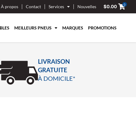
0
$
0.00
À propos
Contact
Services
Nouvelles
BLES
MEILLEURS PNEUS
MARQUES
PROMOTIONS
LIVRAISON
GRATUITE
À DOMICILE*