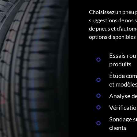
Choisissez un pneu 
suggestions de nos s
de pneus et d’autom
options disponibles 
Essais rout
produits
Étude comp
et modèle
Analyse de
Vérificati
Sondage su
clients