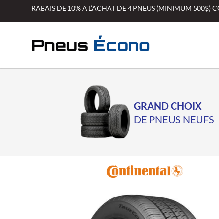
Aller
RABAIS DE 10% A L’ACHAT DE 4 PNEUS (MINIMUM 500$)
au
contenu
GRAND CHOIX
DE PNEUS NEUFS