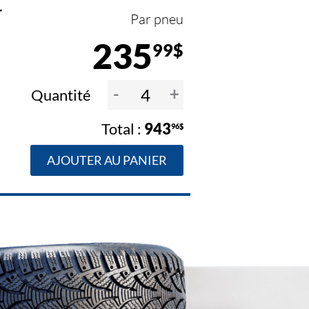
4
Par pneu
235
99$
-
+
Quantité
943
96$
AJOUTER AU PANIER