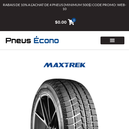
Aller
RABAIS DE 10% A L’ACHAT DE 4 PNEUS (MINIMUM 500$) CODE PROMO: WEB-
10
au
contenu
0
$
0.00